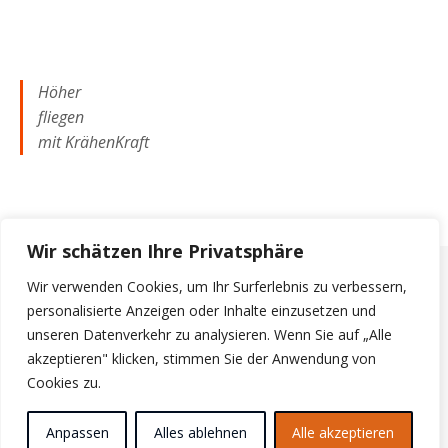
Höher
fliegen
mit KrähenKraft
Wir schätzen Ihre Privatsphäre
Wir verwenden Cookies, um Ihr Surferlebnis zu verbessern,
personalisierte Anzeigen oder Inhalte einzusetzen und
2026 Mag. Petra Krähenbühl-Dobrowolny © |
Bard Theme von
WP
unseren Datenverkehr zu analysieren. Wenn Sie auf „Alle
Royal
.
IMPRESSUM
DSE
AGB
akzeptieren" klicken, stimmen Sie der Anwendung von
Cookies zu.
ZURÜCK NACH OBEN
Anpassen
Alles ablehnen
Alle akzeptieren